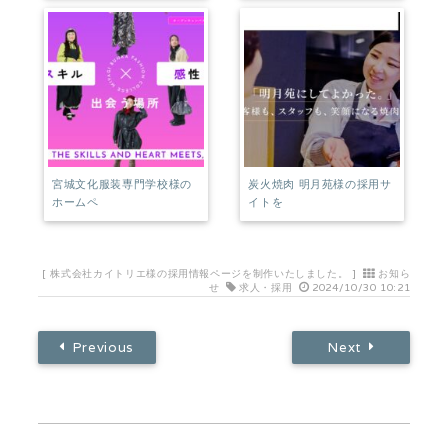
宮城文化服装専門学校様の
炭火焼肉 明月苑様の採用サ
ホームペ
イトを
[
株式会社カイトリエ様の採用情報ページを制作いたしました。
]
お知ら
せ
求人・採用
2024/10/30 10:21
Previous
Next