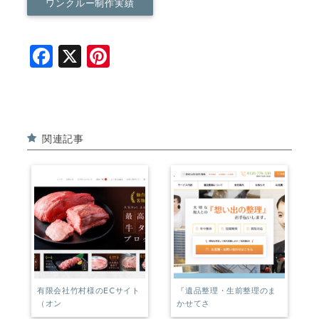
ワンクルー制作実績
F
X
Pi
a
n
c
t
e
e
関連記事
b
r
o
e
o
st
k
有限会社竹村様のECサイト
『遺品整理・生前整理のま
（オン
かせてさ