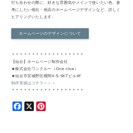
打ち合わせの際に、好きな雰囲気やメインで使いたい色、参
考にしたい他社・他店のホームページデザインなど、詳しく
ヒアリングいたします。
ホームページのデザインについて
＊＊＊＊＊＊＊＊＊＊＊＊＊＊＊＊＊＊
【仙台】ホームページ制作会社
★株式会社ワンクルー（One-clue）
★仙台市宮城野区榴岡4-5-5KTビル4F
制作実績はコチラ＞＞＞
＊＊＊＊＊＊＊＊＊＊＊＊＊＊＊＊＊＊
F
X
Pi
a
n
c
t