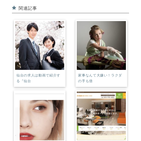
e
e
関連記事
b
r
o
e
o
st
k
仙台の求人は動画で紹介す
家事なんて大嫌い！ラクダ
る『仙台
の手も借