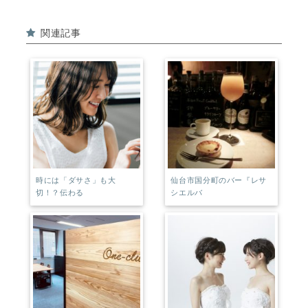
e
e
関連記事
b
r
o
e
o
st
k
時には「ダサさ」も大
仙台市国分町のバー『レサ
切！？伝わる
シエルバ