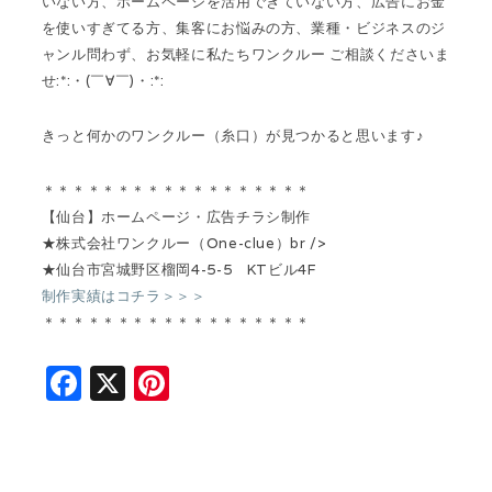
いない方、ホームページを活用できていない方、広告にお金
を使いすぎてる方、集客にお悩みの方、業種・ビジネスのジ
ャンル問わず、お気軽に私たちワンクルー ご相談くださいま
せ:*:・(￣∀￣)・:*:
きっと何かのワンクルー（糸口）が見つかると思います♪
＊＊＊＊＊＊＊＊＊＊＊＊＊＊＊＊＊＊
【仙台】ホームページ・広告チラシ制作
★株式会社ワンクルー（One-clue）br />
★仙台市宮城野区榴岡4-5-5 KTビル4F
制作実績はコチラ＞＞＞
＊＊＊＊＊＊＊＊＊＊＊＊＊＊＊＊＊＊
F
X
Pi
a
n
c
t
e
e