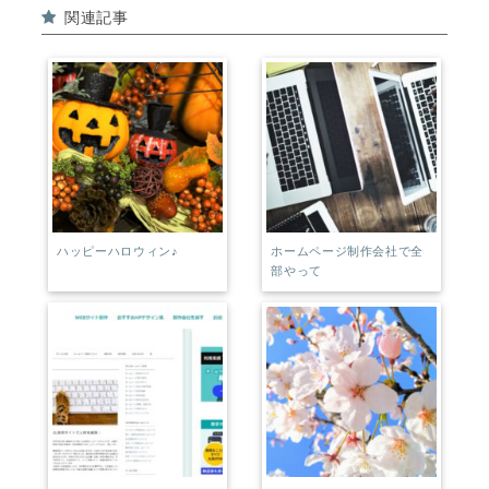
関連記事
b
r
o
e
o
st
k
ハッピーハロウィン♪
ホームページ制作会社で全
部やって