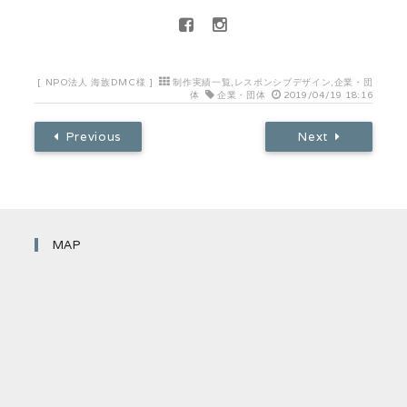
[
NPO法人 海族DMC様
]
制作実績一覧
,
レスポンシブデザイン
,
企業・団
体
企業・団体
2019/04/19 18:16
Previous
Next
MAP