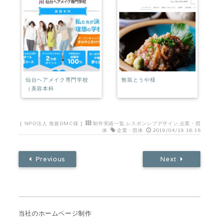
仙台ヘアメイク専門学校
無垢とうや様
（美容本科
[
NPO法人 海族DMC様
]
制作実績一覧
,
レスポンシブデザイン
,
企業・団
体
企業・団体
2019/04/19 18:16
Previous
Next
当社のホームページ制作