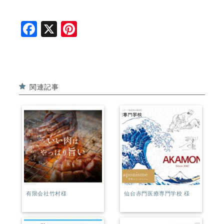
F
X
Pi
a
n
c
t
e
e
関連記事
b
r
o
e
o
st
k
有限会社竹村様
仙台赤門医療専門学校 様