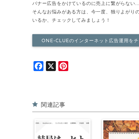
バナー広告をかけているのに売上に繋がらない
そんなお悩みがある方は、今一度、独りよがり
いるか、チェックしてみましょう！
ONE-CLUEのインターネット広告運用を
F
X
Pi
a
n
c
t
e
e
b
r
関連記事
o
e
o
st
k