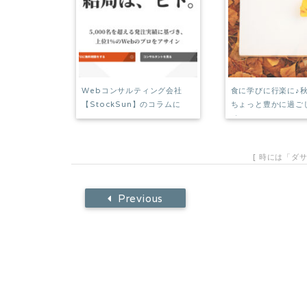
Webコンサルティング会社
食に学びに行楽に♪
【StockSun】のコラムに
ちょっと豊かに過ご
せ
[
時には「ダ
Previous