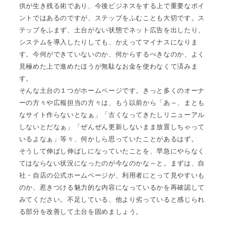
供が生き残る術であり、今後ビジネスをする上で重要なポイ
ントではあるのですが、ステップをふむことも大切です。ス
テップをふまず、土台がない状態でネット広告を出したり、
システムを導入したりしても、かえってマイナスになりま
す。今何ができていないのか、何からするべきなのか、よく
見極めた上で進めたほうが無駄なお金を使わなくて済みま
す。
そんな土台の１つがホームページです。きっと多くのオーナ
ーの方々や広報担当の方々は、もう以前から「あ～、まとも
なサイト作らないとなぁ」「古くなってきたしリニューアル
しないとだなぁ」「ぜんぜん更新しないまま放置しちゃって
いるよなぁ」等々、何かしら思っていたことがあるはず。
そうして伸ばし伸ばしになっていたことを、早急にやらなく
てはならない状況になったのが今なのかな～と。まずは、自
社・自店の公式ホームページが、利用者にとって見やすいも
のか、惹きつける魅力的な内容になっているかを再確認して
みてください。不足している、他より劣っていると感じられ
る部分を改善して土台を固めましょう。