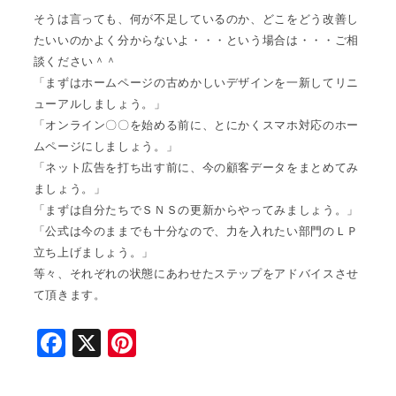
そうは言っても、何が不足しているのか、どこをどう改善し
たいいのかよく分からないよ・・・という場合は・・・ご相
談ください＾＾
「まずはホームページの古めかしいデザインを一新してリニ
ューアルしましょう。」
「オンライン〇〇を始める前に、とにかくスマホ対応のホー
ムページにしましょう。」
「ネット広告を打ち出す前に、今の顧客データをまとめてみ
ましょう。」
「まずは自分たちでＳＮＳの更新からやってみましょう。」
「公式は今のままでも十分なので、力を入れたい部門のＬＰ
立ち上げましょう。」
等々、それぞれの状態にあわせたステップをアドバイスさせ
て頂きます。
F
X
Pi
a
n