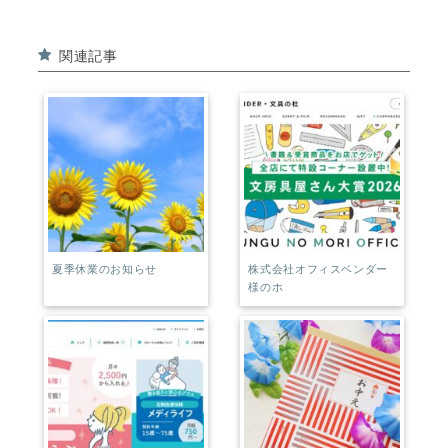
c
t
e
e
関連記事
b
r
o
e
o
st
k
夏季休業のお知らせ
株式会社オフィスベンダー
様のホ