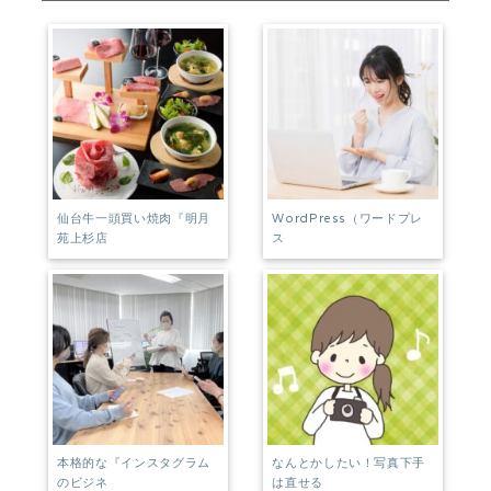
o
e
o
st
k
仙台牛一頭買い焼肉『明月
WordPress（ワードプレ
苑上杉店
ス
本格的な『インスタグラム
なんとかしたい！写真下手
のビジネ
は直せる