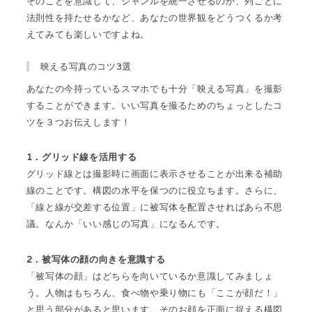
そのことを意識して、ジャンルを統一させるのか、列ごとに
法則性を持たせるかなど、あなたの世界観をどうつくるか考
えてみても楽しいですよね。
映える写真のコツ3選
あなたの今持っているスマホでも十分「映える写真」を撮影
することができます。いい写真を撮るためのちょっとしたコ
ツを３つお伝えします！
1．グリッド線を活用する
グリッド線とは撮影時に画面に表示させることが出来る補助
線のことです。構図の水平を保つのに役立ちます。さらに、
「線と線が交差する位置」に被写体を配置させればあら不思
議。なんか「いい感じの写真」になるんです。
2．被写体の顔の向きを意識する
「被写体の顔」はどちらを向いているか意識してみましょ
う。人物はもちろん、食べ物や乗り物にも「ここが顔だ！」
と思う部分があると思います。そのお顔を正面に捉える構図