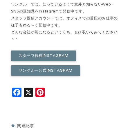
ワンクルーでは、知っているようで意外と知らないWeb・
SNSの豆知識をInstagramで発信中です。
スタッフ投稿アカウントでは、オフィスでの普段のお仕事の
様子もゆる～く配信中です。
どんな会社か気になるという方も、ぜひ覗いてみてください
＾＾
スタッフ投稿INSTAGRAM
ワンクルー公式INSTAGRAM
F
X
Pi
a
n
c
t
e
e
関連記事
b
r