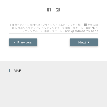
[
仙台ヘアメイク専門学校（ブライダル・ウエディング科）様
]
制作実績
一覧
,
レスポンシブデザイン
,
ランディングページ
,
学校・スクール・教室
ラ
ンディングページ
,
学校・スクール・教室
2018/01/09 20:55
Previous
Next
MAP