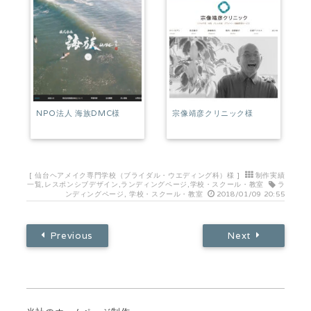
NPO法人 海族DMC様
宗像靖彦クリニック様
[
仙台ヘアメイク専門学校（ブライダル・ウエディング科）様
]
制作実績
一覧
,
レスポンシブデザイン
,
ランディングページ
,
学校・スクール・教室
ラ
ンディングページ
,
学校・スクール・教室
2018/01/09 20:55
Previous
Next