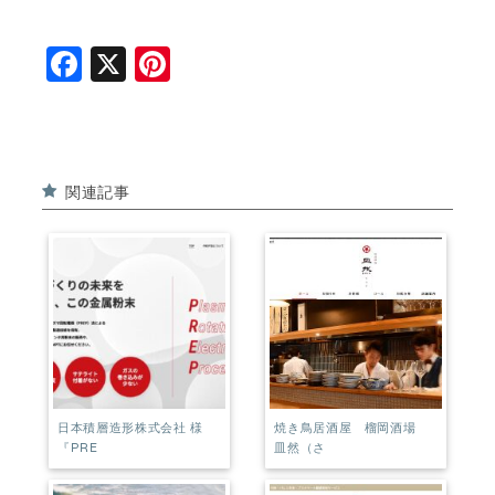
F
X
Pi
a
n
c
t
e
e
関連記事
b
r
o
e
o
st
k
日本積層造形株式会社 様
焼き鳥居酒屋 榴岡酒場
『PRE
皿然（さ