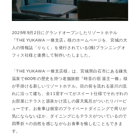
2025年9月2日にグランドオープンしたリゾートホテル
『THE YUKAWA 一條支店』様のホームページを、宮城の大
人の情報誌「りらく」を発行されている(株)プランニングオ
フィス社様と連携して制作いたしました。
「THE YUKAWA 一條支店様」は、宮城県白石市にある鎌先
温泉で600年の歴史を持つ老舗旅館『時音の宿 湯主一條』様
が手掛ける新しいリゾートホテル。目の前を流れる湯川の流
れに沿って建ち、全11室すべてがスイート仕様でそれぞれの
お部屋にテラスと源泉かけ流しの露天風呂がついたリバービ
ューです。お食事は個室のプライベートダイニングで周りが
気にならないほか、ダイニングにもテラスがついているので
四季折々の自然を感じながらお食事を愉しむこともできま
す。