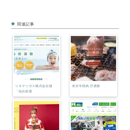
c
t
e
e
関連記事
b
r
o
e
o
st
k
ツネマツガス株式会社様
米沢牛焼肉 仔虎様
「仙台給湯