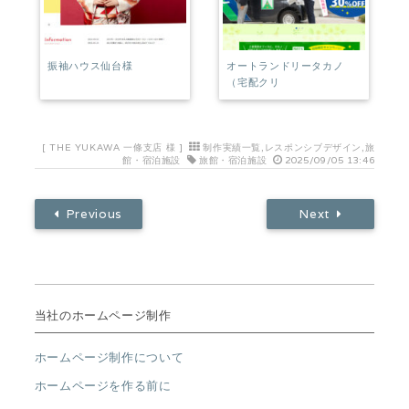
振袖ハウス仙台様
オートランドリータカノ
（宅配クリ
[
THE YUKAWA 一條支店 様
]
制作実績一覧
,
レスポンシブデザイン
,
旅
館・宿泊施設
旅館・宿泊施設
2025/09/05 13:46
Previous
Next
当社のホームページ制作
ホームページ制作について
ホームページを作る前に