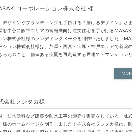
ASAKIコーポレーション株式会社 様
、デザインやブランディングを手掛ける「届けるデザイン」さ
屋を中心に阪神エリアの富裕層向け注文住宅を手がけるMASAK
ョン株式会社様のランディングページを制作いたしました。MAS
ーション株式会社様は、芦屋・西宮・宝塚・神戸エリアで新築
ちろんのこと、価値ある空間を再創造する戸建て・マンション
.
MO
式会社フジタカ様
材・防水塗料など建築や防水工事の卸売り販売をしている「株
」様のホームページを制作しました！株式会社フジタカ様は、
木資材、環境配慮型資材などを豊富に取り揃えている防水卸販