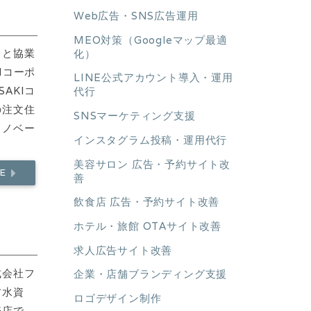
Web広告・SNS広告運用
MEO対策（Googleマップ最適
まと協業
化）
Iコーポ
LINE公式アカウント導入・運用
AKIコ
代行
の注文住
SNSマーケティング支援
リノベー
インスタグラム投稿・運用代行
美容サロン 広告・予約サイト改
RE
善
飲食店 広告・予約サイト改善
ホテル・旅館 OTAサイト改善
求人広告サイト改善
式会社フ
企業・店舗ブランディング支援
防水資
ロゴデザイン制作
売店で