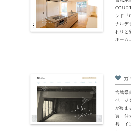
COU
ンド『
ナルデ
わりと
ホーム..
ガ
宮城県
ページ
が集ま
買・仲
具・イ