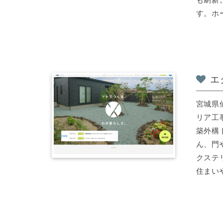
す。ホー
エ
宮城県
リア工
築外構
ん、門
クステ
住まいや