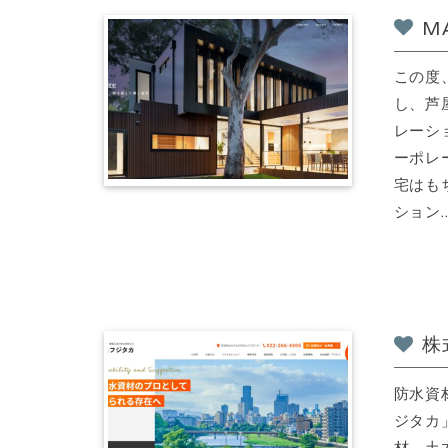
M
この度
し、芦
レーシ
ーポレ
宅はも
ション..
株
防水資
ジタカ
材、土