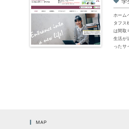
学
ホーム
タフス
は間取
生活が
ったサイト
MAP