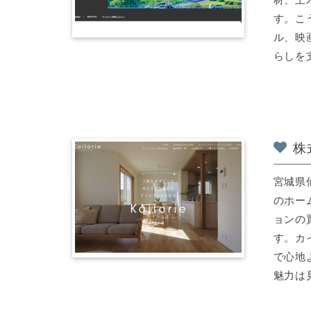
す。こ
ル、映
らしを支
株
宮城県
のホー
ョンの
す。カ
で心地
魅力は見