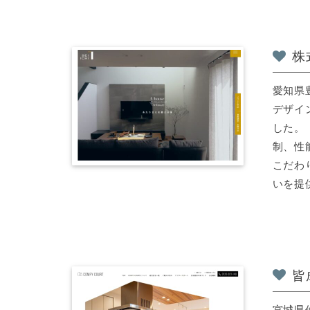
株
愛知県
デザイ
した。
制、性
こだわ
いを提供
皆
宮城県