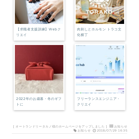
【求職者支援訓練】Webク
肉刺しとホルモン トラコ文
リエイ
化横丁
2022年のお歳暮・冬のギフ
フリーランスエンジニア・
トに
クリエイ
[
オートランドリータカノ様のホームページをアップしました
]
お知らせ
お知らせ
2018/07/29 16:35