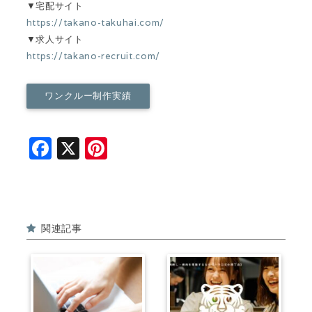
▼宅配サイト
https://takano-takuhai.com/
▼求人サイト
https://takano-recruit.com/
ワンクルー制作実績
F
X
Pi
a
n
c
t
e
e
関連記事
b
r
o
e
o
st
k