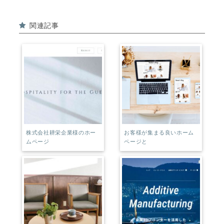
e
e
関連記事
b
r
o
e
o
st
k
株式会社耕栄企業様のホー
お客様が集まる良いホーム
ムページ
ページと