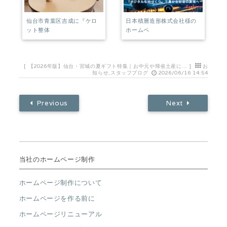
仙台市青葉区吉成に『ケロ
日本積層造形株式会社様の
ット整体
ホームペ
[
【2026年版】仙台・宮城の夏ギフト特集｜お中元や帰省土産に...
]
お
知らせ
,
スタッフブログ
2026/06/16 14:54
Previous
Next
当社のホームページ制作
ホームページ制作について
ホームページを作る前に
ホームページリニューアル