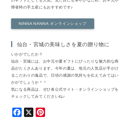
のギフトとしても人気。見た目にも華やかなため、お中元や
帰省時の手土産にもおすすめです♪
NINNA NANNA オンラインショップ
仙台・宮城の美味しさを夏の贈り物に
いかがでしたか？
仙台・宮城には、お中元や夏ギフトにぴったりな魅力的な商
品がたくさんあります。今年の夏は、地元の人気店が手がけ
るこだわりの逸品で、日頃の感謝の気持ちを伝えてみてはい
かがでしょうか＾＾
気になる商品は、ぜひ各公式サイト・オンラインショップを
チェックしてみてくださいね♪
F
X
Pi
a
n
c
t